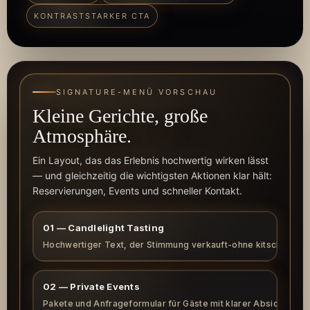
KONTRASTSTARKER CTA
SIGNATURE-MENÜ VORSCHAU
Kleine Gerichte, große
Atmosphäre.
Ein Layout, das das Erlebnis hochwertig wirken lässt
— und gleichzeitig die wichtigsten Aktionen klar hält:
Reservierungen, Events und schneller Kontakt.
01 — Candlelight Tasting
Hochwertiger Text, der Stimmung verkauft-ohne kitschig zu w
Ein dreiteiliges Tasting für Gäste, bei denen
02 — Private Events
Atmosphäre an erster Stelle steht — elegant,
ruhig, einprägsam. Optimiert für schnelles Lesen
Pakete und Anfrageformular für Gäste mit klarer Absicht.