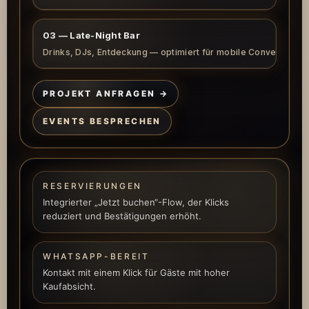
auf dem Smartphone, ohne an Wertigkeit zu
verlieren.
Klare Pakete, ein eindeutiger CTA. Hochwertiges
03 — Late-Night Bar
Gefühl. Keine aufdringlichen Formulare — nur klare
RESERVIEREN →
Intention.
Drinks, DJs, Entdeckung — optimiert für mobile Conversions.
PROJEKT BESPRECHEN
EVENTS ANFRAGEN
Ein „Was läuft heute?“-Moment für schnelle
PROJEKT ANFRAGEN →
Entscheidungen: Stimmung setzen, Angebot
ANGEBOT ERHALTEN
zeigen, eine klare Handlung.
EVENTS BESPRECHEN
RESERVIEREN →
WHATSAPP
RESERVIERUNGEN
Integrierter „Jetzt buchen“-Flow, der Klicks
reduziert und Bestätigungen erhöht.
WHATSAPP-BEREIT
Kontakt mit einem Klick für Gäste mit hoher
Kaufabsicht.